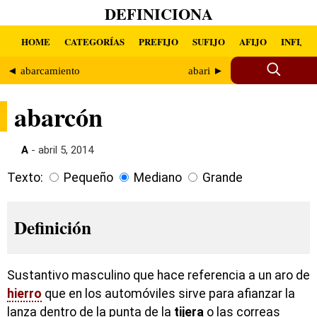
DEFINICIONA
HOME
CATEGORÍAS
PREFIJO
SUFIJO
AFIJO
INFIJO
◄ abarcamiento
abari ►
abarcón
A
- abril 5, 2014
Texto:
Pequeño
Mediano
Grande
Definición
Sustantivo masculino que hace referencia a un aro de
hierro
que en los automóviles sirve para afianzar la
lanza dentro de la punta de la
tijera
o las correas