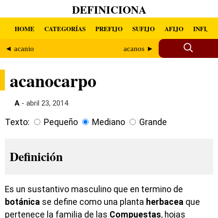
DEFINICIONA
HOME
CATEGORÍAS
PREFIJO
SUFIJO
AFIJO
INFIJO
◄ acanio
acanos ►
acanocarpo
A
- abril 23, 2014
Texto:
Pequeño
Mediano
Grande
Definición
Es un sustantivo masculino que en termino de
botánica
se define como una planta
herbacea
que
pertenece la familia de las
Compuestas
, hojas