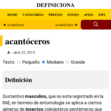
DEFINICIONA
HOME
CATEGORÍAS
PREFIJO
SUFIJO
AFIJO
INFIJO
◄ acantócero
acantócinos ►
acantóceros
A
- abril 23, 2014
Texto:
Pequeño
Mediano
Grande
Definición
Sustantivo
masculino,
que no esta registrado en la
RAE, en termino de entomología se aplica a ciertos
géneros de
insectos
coleópteros pentámeros que