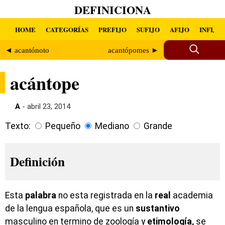
DEFINICIONA
HOME
CATEGORÍAS
PREFIJO
SUFIJO
AFIJO
INFIJO
◄ acantónoto
acantópomes ►
acántope
A
- abril 23, 2014
Texto:
Pequeño
Mediano
Grande
Definición
Esta
palabra
no esta registrada en la
real
academia
de la lengua española, que es un
sustantivo
masculino en termino de zoología y
etimología,
se