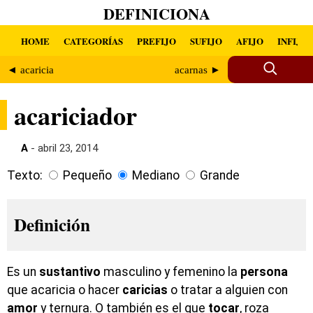
DEFINICIONA
HOME
CATEGORÍAS
PREFIJO
SUFIJO
AFIJO
INFIJO
◄ acaricia
acarnas ►
acariciador
A
- abril 23, 2014
Texto:
Pequeño
Mediano
Grande
Definición
Es un
sustantivo
masculino y femenino la
persona
que acaricia o hacer
caricias
o tratar a alguien con
amor
y ternura. O también es el que
tocar
, roza