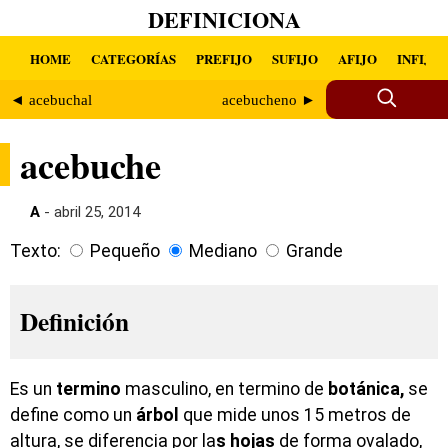
DEFINICIONA
HOME
CATEGORÍAS
PREFIJO
SUFIJO
AFIJO
INFIJO
◄ acebuchal
acebucheno ►
acebuche
A
- abril 25, 2014
Texto:
Pequeño
Mediano
Grande
Definición
Es un
termino
masculino, en termino de
botánica,
se
define como un
árbol
que mide unos 15 metros de
altura, se diferencia por la
s
hojas
de forma ovalado,