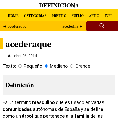
DEFINICIONA
HOME
CATEGORÍAS
PREFIJO
SUFIJO
AFIJO
INFIJO
◄ acederaque
acederilla ►
acederaque
A
- abril 26, 2014
Texto:
Pequeño
Mediano
Grande
Definición
Es un termino
masculino
que es usado en varias
comunidades
autónomas de España y se define
como un
árbol
que pertenece a la
familia
de las