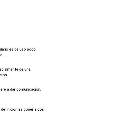
lario es de uso poco
...
pecialmente de una
ión...
fiere a dar comunicación,
 definición es poner a dos