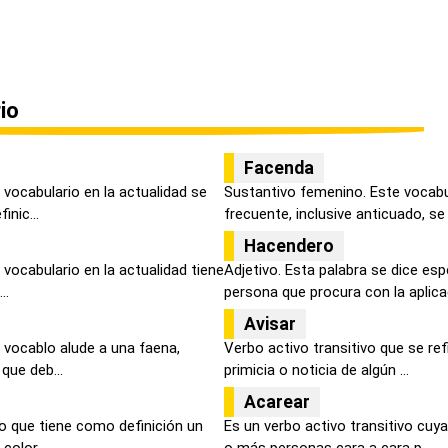
io
Facenda
vocabulario en la actualidad se
Sustantivo femenino. Este vocabu
inic...
frecuente, inclusive anticuado, se e
Hacendero
vocabulario en la actualidad tiene
Adjetivo. Esta palabra se dice es
..
persona que procura con la aplicac
Avisar
 vocablo alude a una faena,
Verbo activo transitivo que se re
 que deb...
primicia o noticia de algún ...
Acarear
o que tiene como definición un
Es un verbo activo transitivo cuya
color...
o más personas cara a cara p...