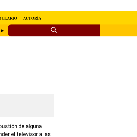
BULARIO
AUTORÍA
e ►
bustión de alguna
der el televisor a las