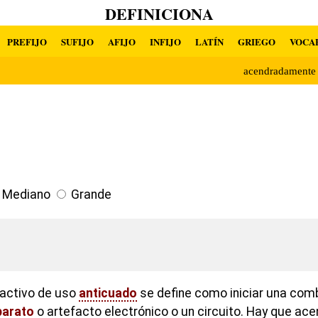
DEFINICIONA
PREFIJO
SUFIJO
AFIJO
INFIJO
LATÍN
GRIEGO
VOCA
acendradament
Mediano
Grande
 activo de uso
anticuado
se define como iniciar una com
parato
o artefacto electrónico o un circuito. Hay que acen