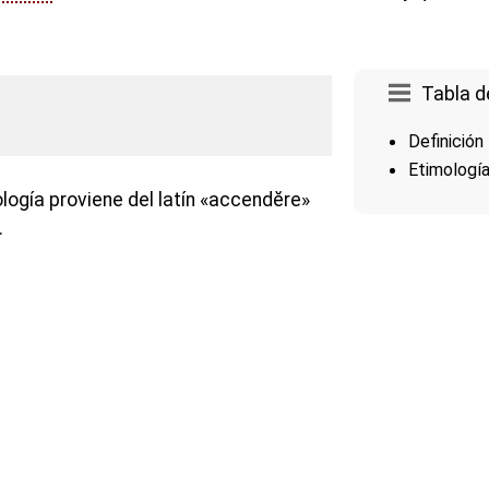
Tabla d
Definición
Etimologí
logía proviene del latín «accendĕre»
.