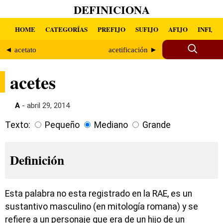
DEFINICIONA
HOME
CATEGORÍAS
PREFIJO
SUFIJO
AFIJO
INFIJO
◄ acetato
acetificación ►
acetes
A
- abril 29, 2014
Texto:
Pequeño
Mediano
Grande
Definición
Esta palabra no esta registrado en la RAE, es un
sustantivo masculino (en mitología romana) y se
refiere a un personaje que era de un hijo de un