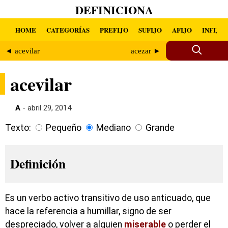
DEFINICIONA
HOME
CATEGORÍAS
PREFIJO
SUFIJO
AFIJO
INFIJO
◄ acevilar
acezar ►
acevilar
A
- abril 29, 2014
Texto:
Pequeño
Mediano
Grande
Definición
Es un verbo activo transitivo de uso anticuado, que
hace la referencia a humillar, signo de ser
despreciado, volver a alguien
miserable
o perder el