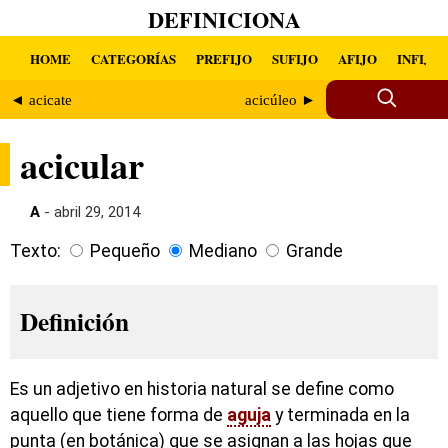
DEFINICIONA
HOME
CATEGORÍAS
PREFIJO
SUFIJO
AFIJO
INFIJO
◄ acicate
acicúleo ►
acicular
A
- abril 29, 2014
Texto:
Pequeño
Mediano
Grande
Definición
Es un adjetivo en historia natural se define como
aquello que tiene forma de
aguja
y terminada en la
punta (en botánica) que se asignan a las hojas que