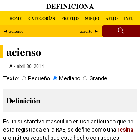
DEFINICIONA
HOME
CATEGORÍAS
PREFIJO
SUFIJO
AFIJO
INFIJO
◄ acienso
acierto ►
acienso
A
- abril 30, 2014
Texto:
Pequeño
Mediano
Grande
Definición
Es un sustantivo masculino en uso anticuado que no
esta registrada en la RAE, se define como una
resina
aromática vegetal que esta hecho con aceites