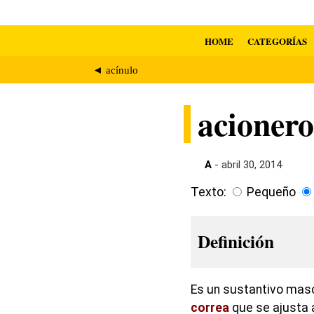
HOME
CATEGORÍAS
◄ acínulo
acionero
A
- abril 30, 2014
Texto:
Pequeño
Definición
Es un sustantivo mascu
correa
que se ajusta 