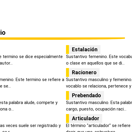
io
Estalación
e termino se dice especialmente
Sustantivo femenino. Este vocabul
utor...
o clase en aquellos que se di...
Racionero
menino. Este termino se refiere a
Sustantivo masculino y femenino.
 se...
vocablo se relaciona, pertenece y 
Prebendado
 esta palabra alude, compete y
Sustantivo masculino. Esta palabra
ona o...
cargo, puesto, ocupación raci...
Articulador
as veces suele ser registrado y
El término "articulador" se refiere
se r...
decir, que une, estructura,...