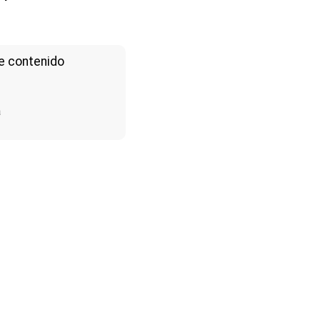
e contenido
a