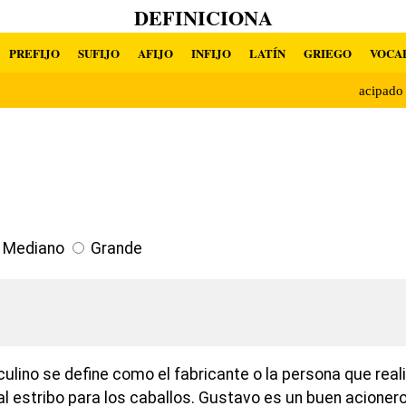
DEFINICIONA
PREFIJO
SUFIJO
AFIJO
INFIJO
LATÍN
GRIEGO
VOCA
acipad
Mediano
Grande
lino se define como el fabricante o la persona que reali
al estribo para los caballos. Gustavo es un buen acione