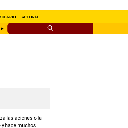
BULARIO
AUTORÍA
o ►
za las aciones o la
ro y hace muchos