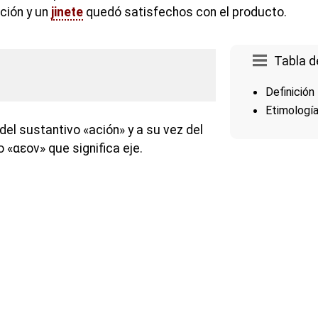
ción y un
jinete
quedó satisfechos con el producto.
Tabla d
Definición
Etimologí
del sustantivo «ación» y a su vez del
o «αεον» que significa eje.