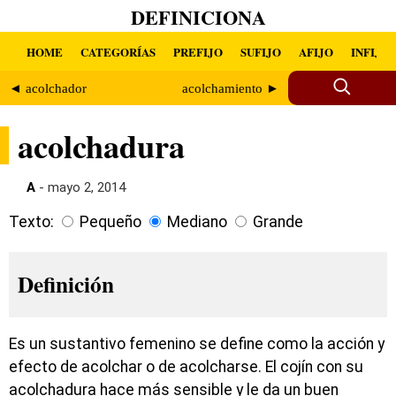
DEFINICIONA
HOME
CATEGORÍAS
PREFIJO
SUFIJO
AFIJO
INFIJO
◄ acolchador
acolchamiento ►
acolchadura
A
- mayo 2, 2014
Texto:
Pequeño
Mediano
Grande
Definición
Es un sustantivo femenino se define como la acción y
efecto de acolchar o de acolcharse. El cojín con su
acolchadura hace más sensible y le da un buen