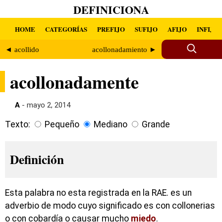
DEFINICIONA
HOME
CATEGORÍAS
PREFIJO
SUFIJO
AFIJO
INFIJO
◄ acollido
acollonadamiento ►
acollonadamente
A
- mayo 2, 2014
Texto:
Pequeño
Mediano
Grande
Definición
Esta palabra no esta registrada en la RAE. es un
adverbio de modo cuyo significado es con collonerias
o con cobardía o causar mucho
miedo
.