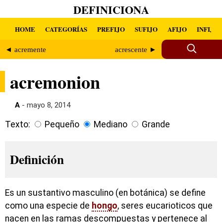
DEFINICIONA
HOME
CATEGORÍAS
PREFIJO
SUFIJO
AFIJO
INFIJO
◄ acremente
acrescente ►
acremonion
A
- mayo 8, 2014
Texto:
Pequeño
Mediano
Grande
Definición
Es un sustantivo masculino (en botánica) se define
como una especie de
hongo
, seres eucarioticos que
nacen en las ramas descompuestas y pertenece al