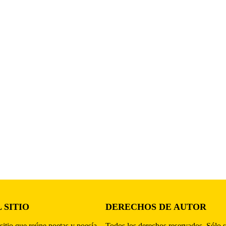
 SITIO
DERECHOS DE AUTOR
sitio que reúne poetas y poesía,
Todos los derechos reservados. Sólo s