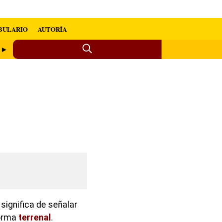
BULARIO
AUTORÍA
r ►
significa de señalar
forma
terrenal
.