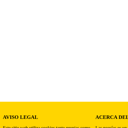
AVISO LEGAL
ACERCA DEL
Este sitio web utiliza cookies tanto propias como
Las poesías es un 