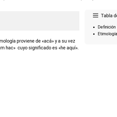
Tabla d
Definición
Etimologí
mología proviene de «acá» y a su vez
um hac» cuyo significado es «he aquí».