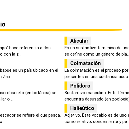
io
Alicular
apo" hace referencia a dos
Es un sustantivo femenino de uso
 con la z...
se define como un género de pla..
Colmatación
babue es un país ubicado en el
La colmatación es el proceso por
n Zam...
presentes en una sustancia acuo..
Polidoro
uso obsoleto (en botánica) se
Sustantivo masculino. Este términ
ar o ...
encuentra desusado (en zoología) 
Halieútico
pescador se refiere el que pesca,
Adjetivo. Este vocablo es de uso 
...
como relativo, concerniente y pe..