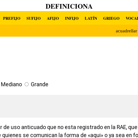
DEFINICIONA
PREFIJO
SUFIJO
AFIJO
INFIJO
LATÍN
GRIEGO
VOCA
acuadrella
Mediano
Grande
r de uso anticuado que no esta registrado en la RAE, que 
e quienes se comunican la forma de «aqui» o ya sea en 