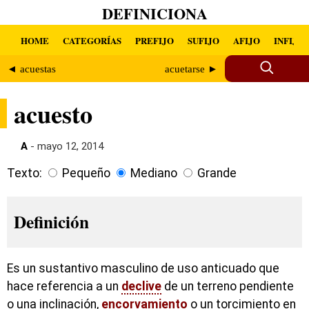
DEFINICIONA
HOME
CATEGORÍAS
PREFIJO
SUFIJO
AFIJO
INFIJO
◄ acuestas
acuetarse ►
acuesto
A
- mayo 12, 2014
Texto:
Pequeño
Mediano
Grande
Definición
Es un sustantivo masculino de uso anticuado que
hace referencia a un
declive
de un terreno pendiente
o una inclinación,
encorvamiento
o un torcimiento en