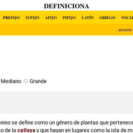
DEFINICIONA
PREFIJO
SUFIJO
AFIJO
INFIJO
LATÍN
GRIEGO
VOCA
aerant
Mediano
Grande
nino se define como un género de plantas que pertenece 
o de la
catleya
y que hayan en lugares como la isla de m