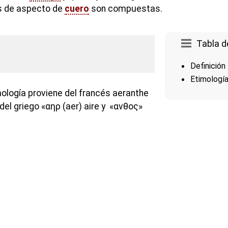
as de aspecto de
cuero
son compuestas.
Tabla d
Definición
Etimologí
mología proviene del francés aeranthe
del griego «αηρ (aer) aire y «ανθος»