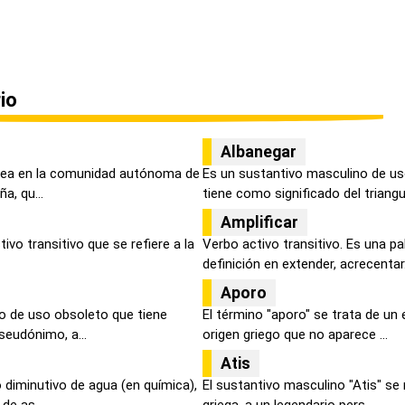
io
Albanegar
plea en la comunidad autónoma de
Es un sustantivo masculino de us
a, qu...
tiene como significado del triangul
Amplificar
ivo transitivo que se refiere a la
Verbo activo transitivo. Es una p
definición en extender, acrecentar.
Aporo
o de uso obsoleto que tiene
El término "aporo" se trata de u
eudónimo, a...
origen griego que no aparece ...
Atis
 diminutivo de agua (en química),
El sustantivo masculino "Atis" se r
de as...
griega, a un legendario pers...