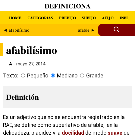
DEFINICIONA
HOME
CATEGORÍAS
PREFIJO
SUFIJO
AFIJO
INFIJO
◄ afabilísimo
afable ►
afabilísimo
A
- mayo 27, 2014
Texto:
Pequeño
Mediano
Grande
Definición
Es un adjetivo que no se encuentra registrado en la
RAE, se define como superlativo de afable, en la
delicadeza, placidez y la
docilidad
de modo
suave
de