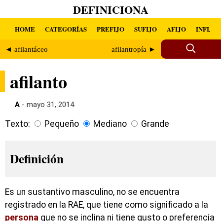
DEFINICIONA
HOME
CATEGORÍAS
PREFIJO
SUFIJO
AFIJO
INFIJO
◄ afilantáceo
afilantropía ►
afilanto
A
- mayo 31, 2014
Texto:
Pequeño
Mediano
Grande
Definición
Es un sustantivo masculino, no se encuentra
registrado en la RAE, que tiene como significado a la
persona
que no se inclina ni tiene gusto o preferencia