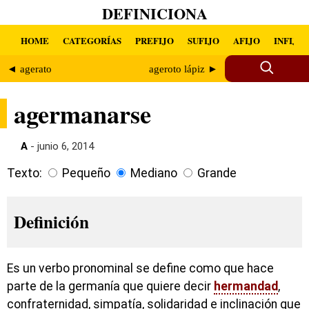
DEFINICIONA
HOME
CATEGORÍAS
PREFIJO
SUFIJO
AFIJO
INFIJO
◄ agerato
ageroto lápiz ►
agermanarse
A
- junio 6, 2014
Texto:
Pequeño
Mediano
Grande
Definición
Es un verbo pronominal se define como que hace
parte de la germanía que quiere decir
hermandad
,
confraternidad, simpatía, solidaridad e inclinación que