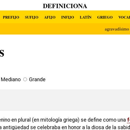
DEFINICIONA
PREFIJO
SUFIJO
AFIJO
INFIJO
LATÍN
GRIEGO
VOCA
agravadísim
s
Mediano
Grande
nino en plural (en mitología griega) se define como una
f
la antigüedad se celebraba en honor a la diosa de la sabid