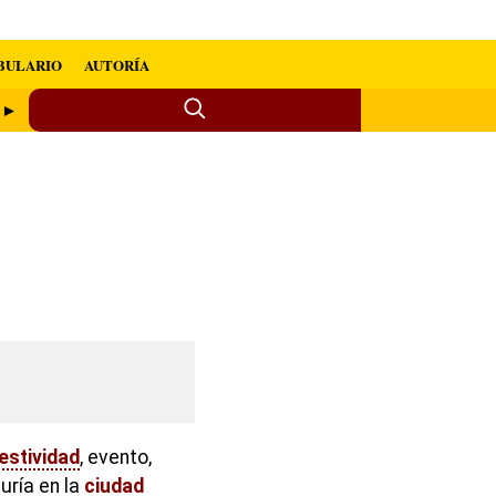
BULARIO
AUTORÍA
o ►
estividad
, evento,
uría en la
ciudad