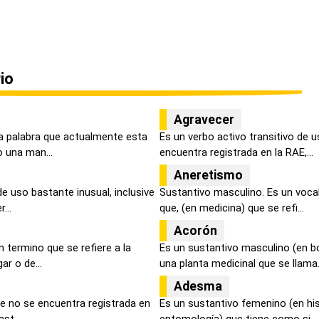
io
Agravecer
a palabra que actualmente esta
Es un verbo activo transitivo de 
 una man...
encuentra registrada en la RAE,...
Aneretismo
de uso bastante inusual, inclusive
Sustantivo masculino. Es un voca
...
que, (en medicina) que se refi...
Acorón
 termino que se refiere a la
Es un sustantivo masculino (en b
ar o de...
una planta medicinal que se llama.
Adesma
se no se encuentra registrada en
Es un sustantivo femenino (en hist
st...
entomología) que tiene como si...