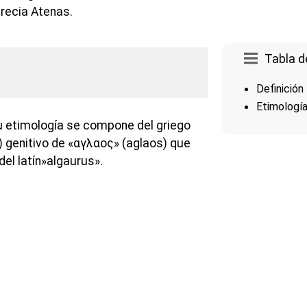
Grecia Atenas.
Tabla d
Definición
Etimologí
u etimología se compone del griego
 genitivo de «αγλαος» (aglaos) que
del latín»algaurus».