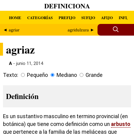
DEFINICIONA
HOME
CATEGORÍAS
PREFIJO
SUFIJO
AFIJO
INFIJO
◄ agriar
agridulzura ►
agriaz
A
- junio 11, 2014
Texto:
Pequeño
Mediano
Grande
Definición
Es un sustantivo masculino en termino provincial (en
botánica) que tiene como definición como un
arbusto
que pertenece a la familia de las meliáceas que