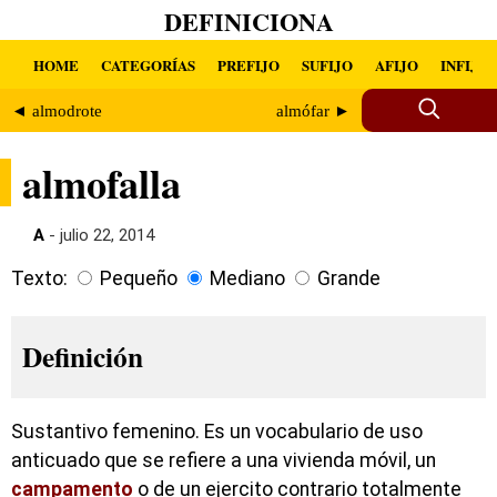
DEFINICIONA
HOME
CATEGORÍAS
PREFIJO
SUFIJO
AFIJO
INFIJO
◄ almodrote
almófar ►
almofalla
A
- julio 22, 2014
Texto:
Pequeño
Mediano
Grande
Definición
Sustantivo femenino. Es un vocabulario de uso
anticuado que se refiere a una vivienda móvil, un
campamento
o de un ejercito contrario totalmente