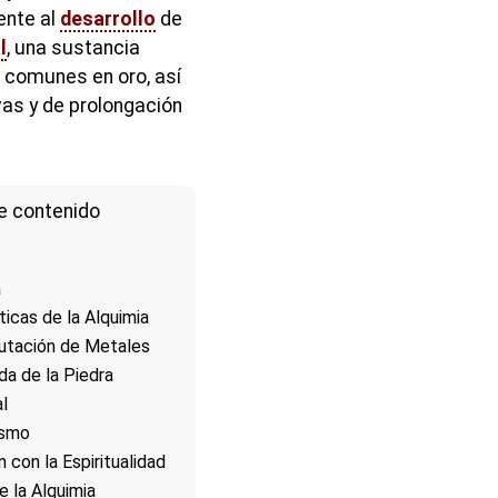
ente al
desarrollo
de
l
, una sustancia
 comunes en oro, así
vas y de prolongación
e contenido
a
ticas de la Alquimia
utación de Metales
a de la Piedra
al
ismo
n con la Espiritualidad
 la Alquimia