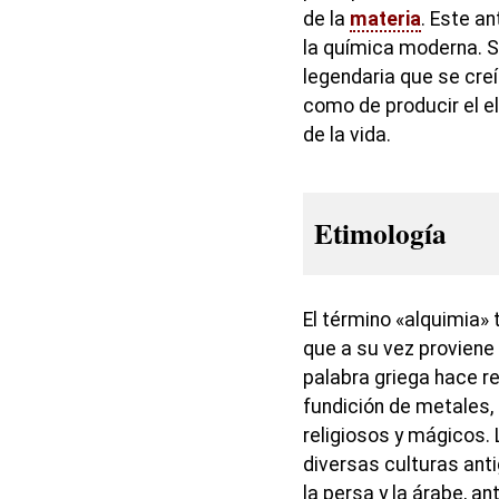
de la
materia
. Este a
la química moderna. Su
legendaria que se cre
como de producir el el
de la vida.
Etimología
El término «alquimia» 
que a su vez proviene
palabra griega hace re
fundición de metales, 
religiosos y mágicos. 
diversas culturas antig
la persa y la árabe, a