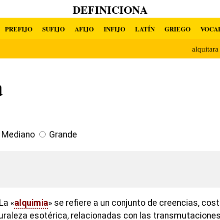
DEFINICIONA
PREFIJO
SUFIJO
AFIJO
INFIJO
LATÍN
GRIEGO
VOCA
alquitar
a
Mediano
Grande
La «
alquimia
» se refiere a un conjunto de creencias, cos
uraleza esotérica, relacionadas con las transmutacione