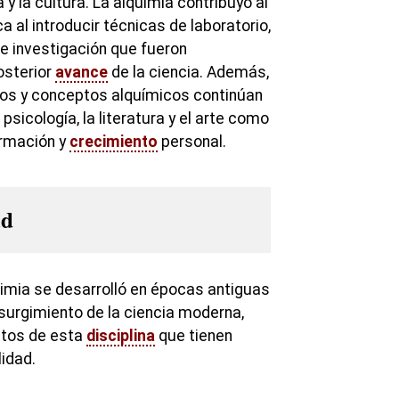
ia y la cultura. La alquimia contribuyó al
a al introducir técnicas de laboratorio,
e investigación que fueron
osterior
avance
de la ciencia. Además,
os y conceptos alquímicos continúan
 psicología, la literatura y el arte como
rmación y
crecimiento
personal.
ad
uimia se desarrolló en épocas antiguas
 surgimiento de la ciencia moderna,
ctos de esta
disciplina
que tienen
lidad.