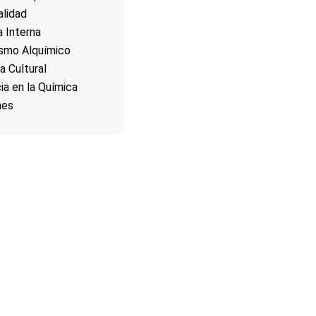
alidad
a Interna
smo Alquímico
a Cultural
cia en la Química
nes