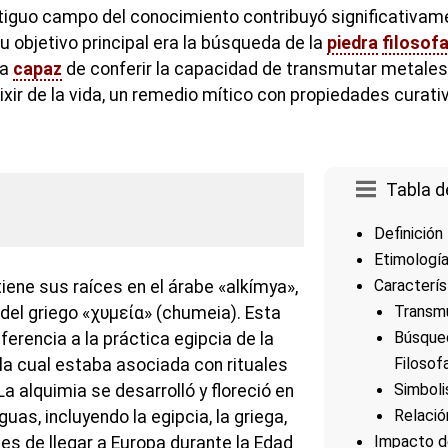
ntiguo campo del conocimiento contribuyó significativam
 objetivo principal era la búsqueda de la
piedra
filosofa
ía
capaz
de conferir la capacidad de transmutar metales
ixir de la vida, un remedio mítico con propiedades curati
Tabla d
Definición
Etimologí
Caracterís
tiene sus raíces en el árabe «alkímya»,
Transm
 del griego «χυμεία» (chumeia). Esta
Búsqued
ferencia a la práctica egipcia de la
Filosof
la cual estaba asociada con rituales
Simbol
La alquimia se desarrolló y floreció en
Relació
uas, incluyendo la egipcia, la griega,
Impacto de
ntes de llegar a Europa durante la Edad