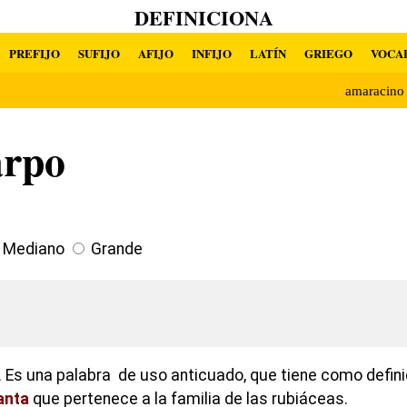
DEFINICIONA
PREFIJO
SUFIJO
AFIJO
INFIJO
LATÍN
GRIEGO
VOCA
amaracin
arpo
Mediano
Grande
 Es una palabra de uso anticuado, que tiene como defini
anta
que pertenece a la familia de las rubiáceas.