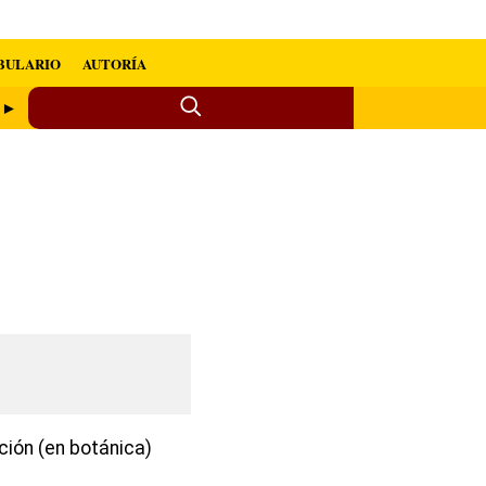
BULARIO
AUTORÍA
o ►
ción (en botánica)