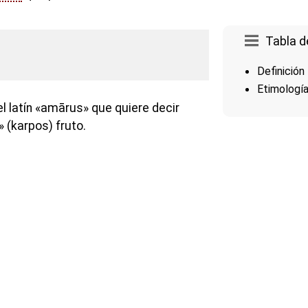
Tabla d
Definición
Etimologí
l latín «amārus» que quiere decir
(karpos) fruto.