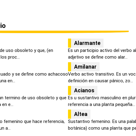
io
Alarmante
 de uso obsoleto y que, (en
Es un participio activo del verbo 
los proc...
adjetivo se define como alar...
Amilanar
icuado y se define como achacoso
Verbo activo transitivo. Es un vo
na en...
definición en causar pánico, zo...
Acianos
un termino de uso obsoleto y que
Es u sustantivo masculino en plur
en e...
referencia a una planta pequeña...
Altea
o femenino que hace referencia,
Sustantivo femenino. Es una palab
n a...
botánica) como una planta que per