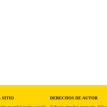
 SITIO
DERECHOS DE AUTOR
sitio que reúne poetas y poesía,
Todos los derechos reservados. Sólo s