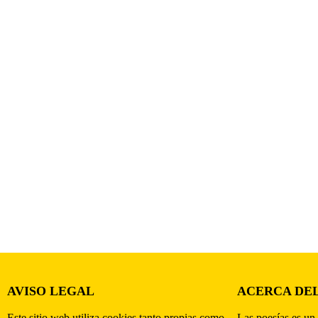
AVISO LEGAL
ACERCA DEL
Este sitio web utiliza cookies tanto propias como
Las poesías es un 