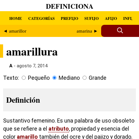
DEFINICIONA
HOME
CATEGORÍAS
PREFIJO
SUFIJO
AFIJO
INFIJO
◄ amarillor
amarina ►
amarillura
A
- agosto 7, 2014
Texto:
Pequeño
Mediano
Grande
Definición
Sustantivo femenino. Es una palabra de uso obsoleto
que se refiere a el
atributo
, propiedad y esencia del
color
amarillo
también del ocre y del pajizo y dorado.