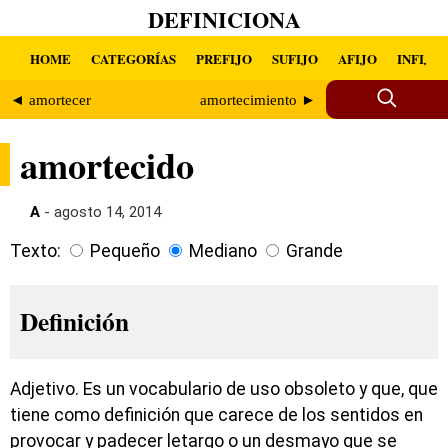
DEFINICIONA
HOME
CATEGORÍAS
PREFIJO
SUFIJO
AFIJO
INFIJO
◄ amortecer
amortecimiento ►
amortecido
A
- agosto 14, 2014
Texto:
Pequeño
Mediano
Grande
Definición
Adjetivo. Es un vocabulario de uso obsoleto y que, que
tiene como definición que carece de los sentidos en
provocar y padecer letargo o un desmayo que se