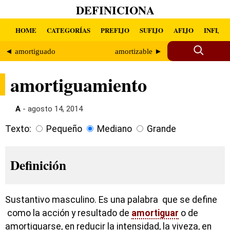
DEFINICIONA
HOME
CATEGORÍAS
PREFIJO
SUFIJO
AFIJO
INFIJO
◄ amortiguado
amortizable ►
amortiguamiento
A
- agosto 14, 2014
Texto:
Pequeño
Mediano
Grande
Definición
Sustantivo masculino. Es una palabra que se define
como la acción y resultado de
amortiguar
o de
amortiguarse, en reducir la intensidad, la viveza, en