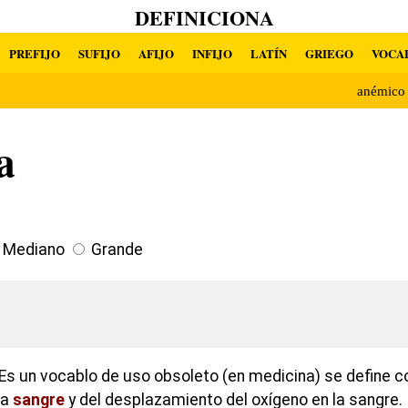
DEFINICIONA
PREFIJO
SUFIJO
AFIJO
INFIJO
LATÍN
GRIEGO
VOCA
anémico
a
Mediano
Grande
Es un vocablo de uso obsoleto (en medicina) se define 
la
sangre
y del desplazamiento del oxígeno en la sangre.