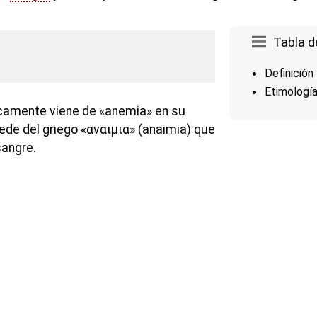
Tabla d
Definición
Etimologí
icamente viene de «anemia» en su
ede del griego «αναιμια» (anaimia) que
sangre.