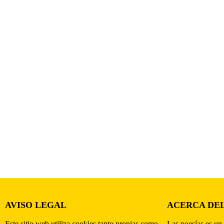
AVISO LEGAL
ACERCA DEL
Este sitio web utiliza cookies tanto propias como
Las poesías es un 