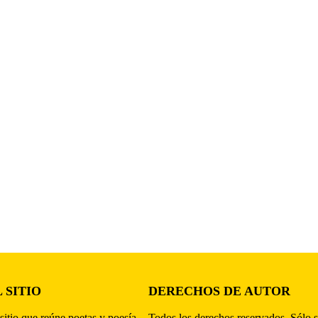
 SITIO
DERECHOS DE AUTOR
sitio que reúne poetas y poesía,
Todos los derechos reservados. Sólo s