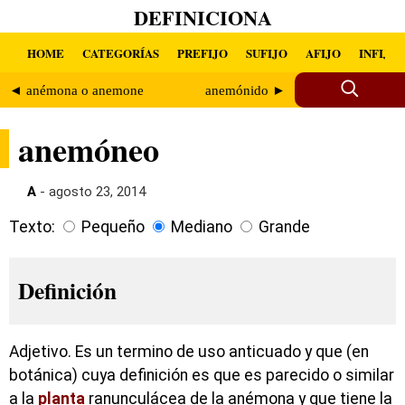
DEFINICIONA
HOME
CATEGORÍAS
PREFIJO
SUFIJO
AFIJO
INFIJO
◄ anémona o anemone
anemónido ►
anemóneo
A
- agosto 23, 2014
Texto:
Pequeño
Mediano
Grande
Definición
Adjetivo. Es un termino de uso anticuado y que (en
botánica) cuya definición es que es parecido o similar
a la
planta
ranunculácea de la anémona y que tiene la