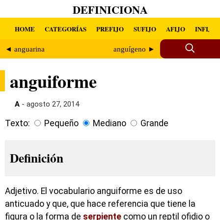
DEFINICIONA
HOME
CATEGORÍAS
PREFIJO
SUFIJO
AFIJO
INFIJO
◄ anguarina
anguígeno ►
anguiforme
A
- agosto 27, 2014
Texto:
Pequeño
Mediano
Grande
Definición
Adjetivo. El vocabulario anguiforme es de uso
anticuado y que, que hace referencia que tiene la
figura o la forma de
serpiente
como un reptil ofidio o