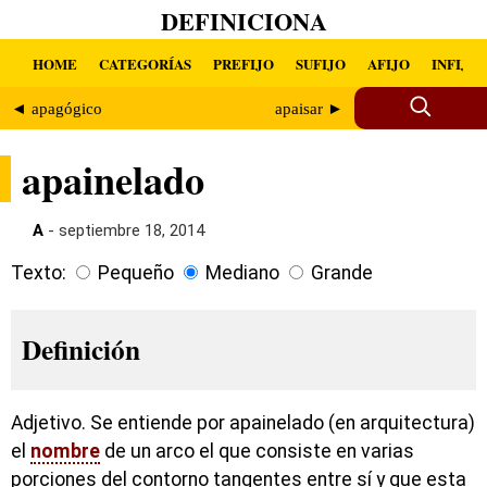
DEFINICIONA
HOME
CATEGORÍAS
PREFIJO
SUFIJO
AFIJO
INFIJO
◄ apagógico
apaisar ►
apainelado
A
- septiembre 18, 2014
Texto:
Pequeño
Mediano
Grande
Definición
Adjetivo. Se entiende por apainelado (en arquitectura)
el
nombre
de un arco el que consiste en varias
porciones del contorno tangentes entre sí y que esta