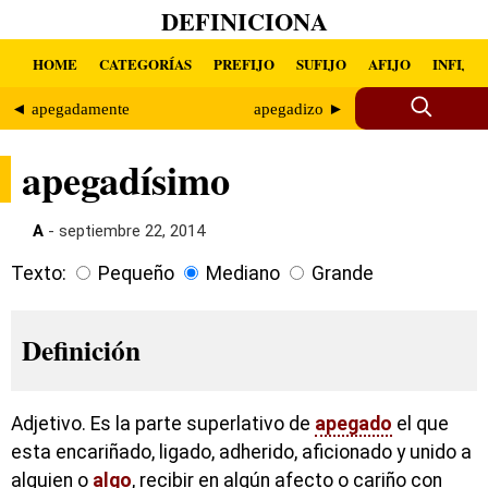
DEFINICIONA
HOME
CATEGORÍAS
PREFIJO
SUFIJO
AFIJO
INFIJO
◄ apegadamente
apegadizo ►
apegadísimo
A
- septiembre 22, 2014
Texto:
Pequeño
Mediano
Grande
Definición
Adjetivo. Es la parte superlativo de
apegado
el que
esta encariñado, ligado, adherido, aficionado y unido a
alguien o
algo
, recibir en algún afecto o cariño con