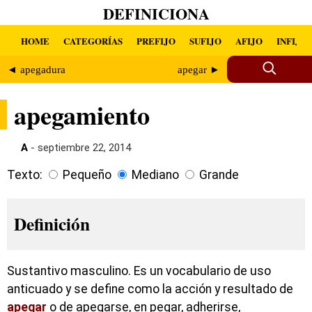
DEFINICIONA
HOME
CATEGORÍAS
PREFIJO
SUFIJO
AFIJO
INFIJO
◄ apegadura
apegar ►
apegamiento
A
- septiembre 22, 2014
Texto:
Pequeño
Mediano
Grande
Definición
Sustantivo masculino. Es un vocabulario de uso
anticuado y se define como la acción y resultado de
apegar
o de apegarse, en pegar, adherirse,