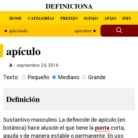
DEFINICIONA
HOME
CATEGORÍAS
PREFIJO
SUFIJO
AFIJO
INFIJO
◄ apiculado
apicultor ►
apículo
A
- septiembre 24, 2014
Texto:
Pequeño
Mediano
Grande
Definición
Sustantivo masculino. La definición de apículo (en
botánica) hace alusión el que tiene la
punta
corta,
aguda y de manera estable o permanente. En uso