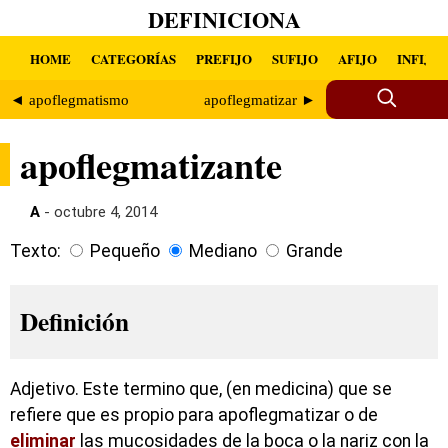
DEFINICIONA
HOME
CATEGORÍAS
PREFIJO
SUFIJO
AFIJO
INFIJO
◄ apoflegmatismo
apoflegmatizar ►
apoflegmatizante
A
- octubre 4, 2014
Texto:
Pequeño
Mediano
Grande
Definición
Adjetivo. Este termino que, (en medicina) que se
refiere que es propio para apoflegmatizar o de
eliminar
las mucosidades de la boca o la nariz con la