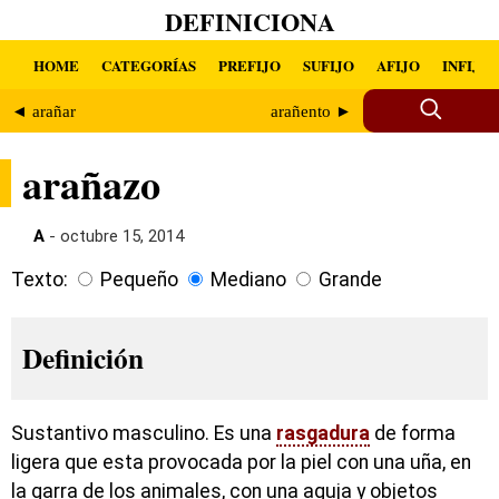
DEFINICIONA
HOME
CATEGORÍAS
PREFIJO
SUFIJO
AFIJO
INFIJO
◄ arañar
arañento ►
arañazo
A
- octubre 15, 2014
Texto:
Pequeño
Mediano
Grande
Definición
Sustantivo masculino. Es una
rasgadura
de forma
ligera que esta provocada por la piel con una uña, en
la garra de los animales, con una aguja y objetos