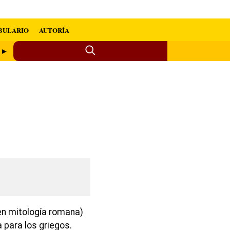
BULARIO
AUTORÍA
o ►
en mitología romana)
 para los griegos.