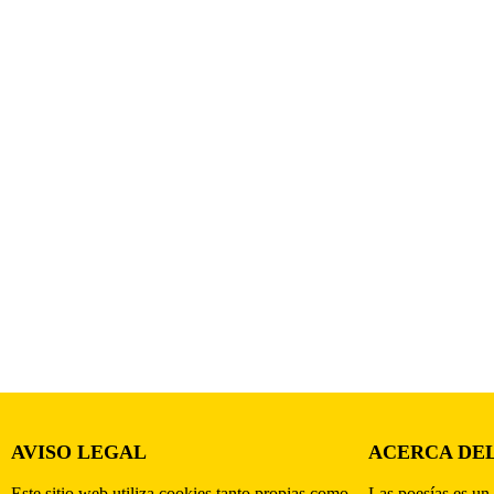
AVISO LEGAL
ACERCA DEL
Este sitio web utiliza cookies tanto propias como
Las poesías es un 