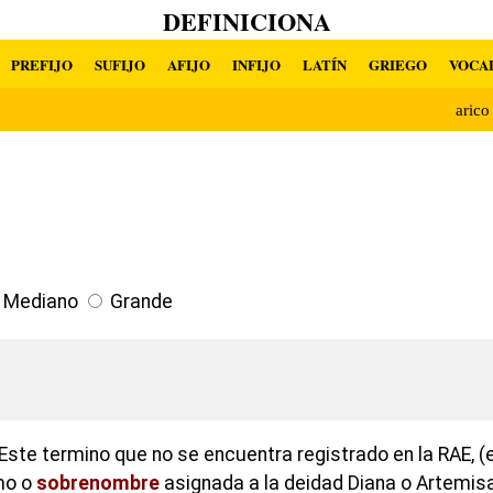
DEFINICIONA
PREFIJO
SUFIJO
AFIJO
INFIJO
LATÍN
GRIEGO
VOCA
aric
Mediano
Grande
Este termino que no se encuentra registrado en la RAE, (
mo o
sobrenombre
asignada a la deidad Diana o Artemisa