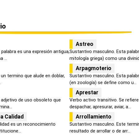
io
Astreo
 palabra es una expresión antigua,
Sustantivo masculino. Esta palabr
 ...
mitología griega) como una divinid
Arpagmoterio
s un termino que alude en doblar,
Sustantivo masculino. Esta palab
.
(en zoología) se define como u...
Aprestar
n adjetivo de uso obsoleto que
Verbo activo transitivo. Se refiere
ina...
despachar, apresurar, aviar, a...
ta Calidad
Arrollamiento
alidad es un reconocimiento
Sustantivo masculino. Este termin
itucione...
resultado de arrollar o de arr...