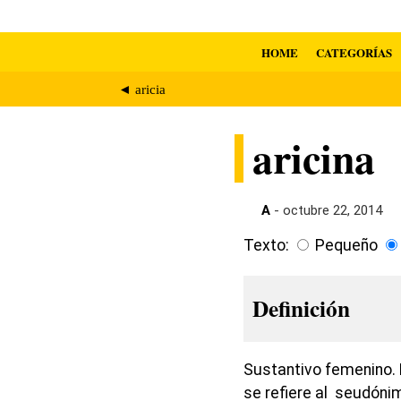
HOME
CATEGORÍAS
◄ aricia
aricina
A
- octubre 22, 2014
Texto:
Pequeño
Definición
Sustantivo femenino. 
se refiere al seudóni