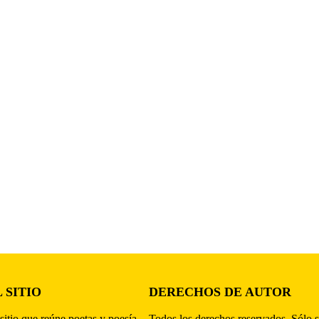
 SITIO
DERECHOS DE AUTOR
sitio que reúne poetas y poesía,
Todos los derechos reservados. Sólo s