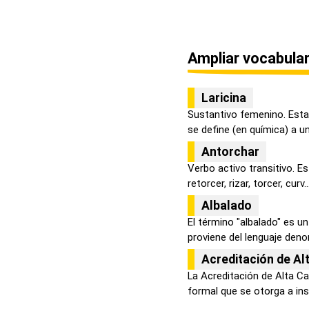
Ampliar vocabular
Laricina
Sustantivo femenino. Esta
se define (en química) a una
Antorchar
Verbo activo transitivo. E
retorcer, rizar, torcer, curv..
Albalado
El término "albalado" es u
proviene del lenguaje denom
Acreditación de Al
La Acreditación de Alta C
formal que se otorga a inst