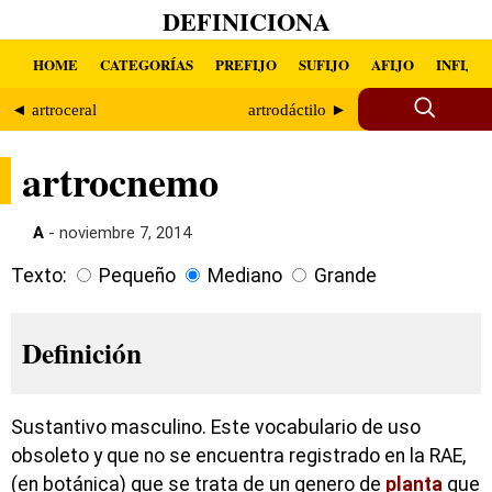
DEFINICIONA
HOME
CATEGORÍAS
PREFIJO
SUFIJO
AFIJO
INFIJO
◄ artroceral
artrodáctilo ►
artrocnemo
A
- noviembre 7, 2014
Texto:
Pequeño
Mediano
Grande
Definición
Sustantivo masculino. Este vocabulario de uso
obsoleto y que no se encuentra registrado en la RAE,
(en botánica) que se trata de un genero de
planta
que