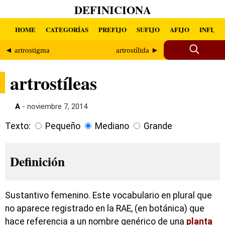
DEFINICIONA
HOME
CATEGORÍAS
PREFIJO
SUFIJO
AFIJO
INFIJO
◄ artrostigma
artrostílida ►
artrostíleas
A
- noviembre 7, 2014
Texto:
Pequeño
Mediano
Grande
Definición
Sustantivo femenino. Este vocabulario en plural que
no aparece registrado en la RAE, (en botánica) que
hace referencia a un nombre genérico de una
planta