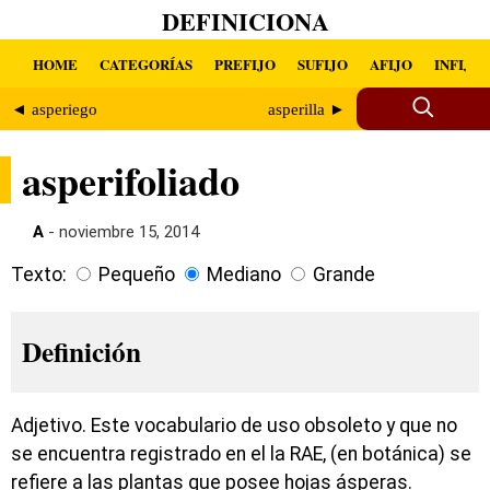
DEFINICIONA
HOME
CATEGORÍAS
PREFIJO
SUFIJO
AFIJO
INFIJO
◄ asperiego
asperilla ►
asperifoliado
A
- noviembre 15, 2014
Texto:
Pequeño
Mediano
Grande
Definición
Adjetivo. Este vocabulario de uso obsoleto y que no
se encuentra registrado en el la RAE, (en botánica) se
refiere a las plantas que posee hojas ásperas.