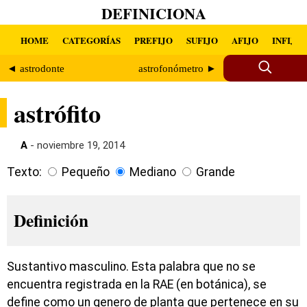
DEFINICIONA
HOME
CATEGORÍAS
PREFIJO
SUFIJO
AFIJO
INFIJO
◄ astrodonte
astrofonómetro ►
astrófito
A
- noviembre 19, 2014
Texto:
Pequeño
Mediano
Grande
Definición
Sustantivo masculino. Esta palabra que no se
encuentra registrada en la RAE (en botánica), se
define como un genero de planta que pertenece en su