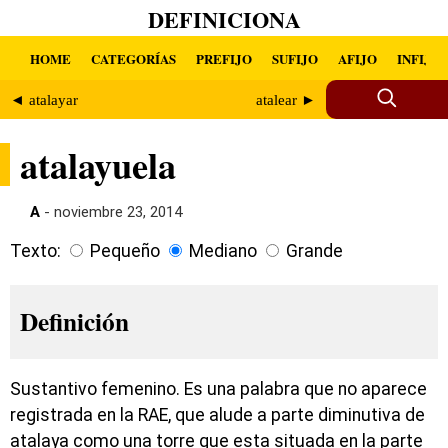
DEFINICIONA
HOME
CATEGORÍAS
PREFIJO
SUFIJO
AFIJO
INFIJO
◄ atalayar
atalear ►
atalayuela
A
- noviembre 23, 2014
Texto:
Pequeño
Mediano
Grande
Definición
Sustantivo femenino. Es una palabra que no aparece
registrada en la RAE, que alude a parte diminutiva de
atalaya como una torre que esta situada en la parte