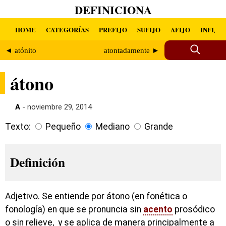
DEFINICIONA
HOME
CATEGORÍAS
PREFIJO
SUFIJO
AFIJO
INFIJO
◄ atónito
atontadamente ►
átono
A
- noviembre 29, 2014
Texto:
Pequeño
Mediano
Grande
Definición
Adjetivo. Se entiende por átono (en fonética o
fonología) en que se pronuncia sin
acento
prosódico
o sin relieve, y se aplica de manera principalmente a