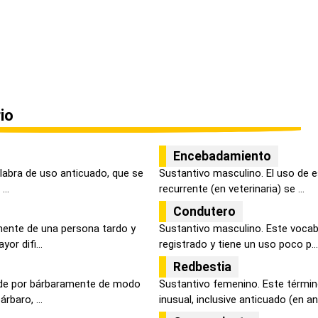
io
Encebadamiento
alabra de uso anticuado, que se
Sustantivo masculino. El uso de e
...
recurrente (en veterinaria) se ...
Condutero
lmente de una persona tardo y
Sustantivo masculino. Este vocab
or difi...
registrado y tiene un uso poco p...
Redbestia
nde por bárbaramente de modo
Sustantivo femenino. Este térmi
rbaro, ...
inusual, inclusive anticuado (en ant