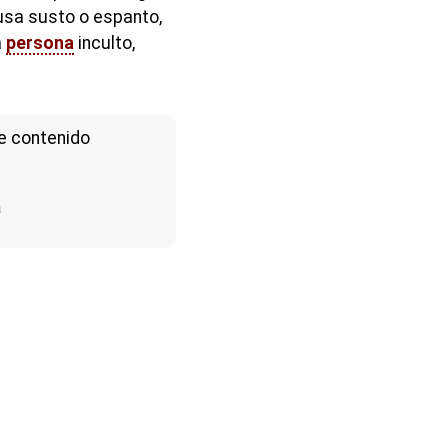
usa susto o espanto,
a
persona
inculto,
e contenido
a