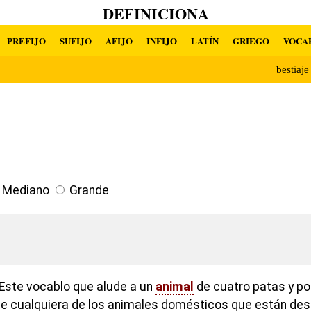
DEFINICIONA
PREFIJO
SUFIJO
AFIJO
INFIJO
LATÍN
GRIEGO
VOCA
bestiaj
Mediano
Grande
Este vocablo que alude a un
animal
de cuatro patas y por
e cualquiera de los animales domésticos que están des