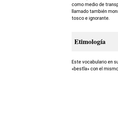
como medio de transpo
llamado también mons
tosco e ignorante.
Etimología
Este vocabulario en s
«bestĭa» con el mismo