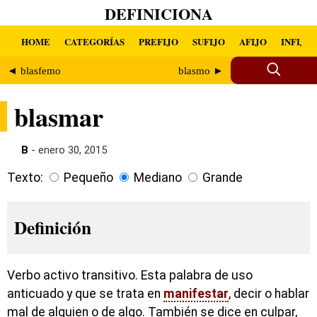
DEFINICIONA
HOME
CATEGORÍAS
PREFIJO
SUFIJO
AFIJO
INFIJO
◄ blasfemo
blasmo ►
blasmar
B
- enero 30, 2015
Texto:
Pequeño
Mediano
Grande
Definición
Verbo activo transitivo. Esta palabra de uso
anticuado y que se trata en
manifestar
, decir o hablar
mal de alguien o de algo. También se dice en culpar,