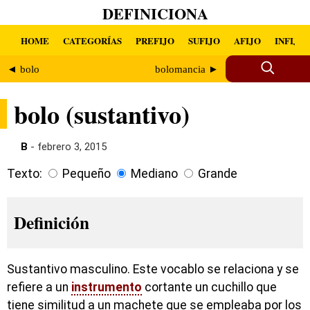
DEFINICIONA
HOME
CATEGORÍAS
PREFIJO
SUFIJO
AFIJO
INFIJO
◄ bolo
bolomancia ►
bolo (sustantivo)
B
- febrero 3, 2015
Texto:
Pequeño
Mediano
Grande
Definición
Sustantivo masculino. Este vocablo se relaciona y se
refiere a un
instrumento
cortante un cuchillo que
tiene similitud a un machete que se empleaba por los