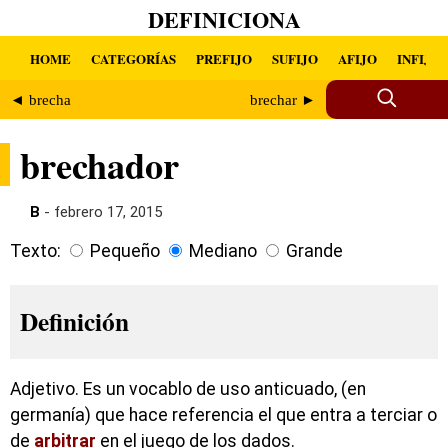
DEFINICIONA
HOME
CATEGORÍAS
PREFIJO
SUFIJO
AFIJO
INFIJO
◄ brecha
brechar ►
brechador
B
- febrero 17, 2015
Texto:
Pequeño
Mediano
Grande
Definición
Adjetivo. Es un vocablo de uso anticuado, (en
germanía) que hace referencia el que entra a terciar o
de
arbitrar
en el juego de los dados.